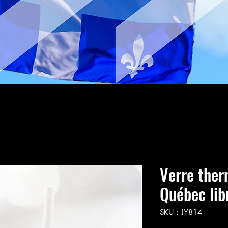
Verre ther
Québec lib
SKU : JY814